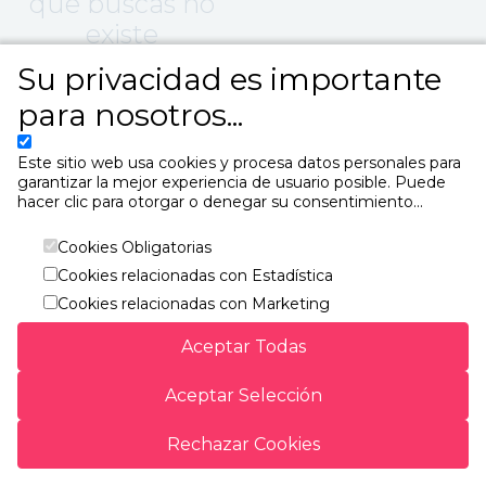
que buscas no
existe
Su privacidad es importante
Volver a la página
para nosotros...
principal
Este sitio web usa cookies y procesa datos personales para
garantizar la mejor experiencia de usuario posible. Puede
hacer clic para otorgar o denegar su consentimiento...
Cookies Obligatorias
Cookies relacionadas con Estadística
ForoTotalplay
Av Ejercito Nacional 843, Antara Polanco
Cookies relacionadas con Marketing
Háblale a Katia al WhatsApp 55 5502-0204
Aceptar Todas
Aceptar Selección
Rechazar Cookies