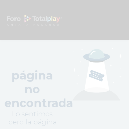
página
no
encontrada
Lo sentimos
pero la página